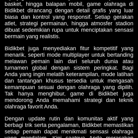
basket, hingga balapan mobil, game olahraga di
Bidikbet dirancang dengan detail grafis yang luar
biasa dan kontrol yang responsif. Setiap gerakan
atlet, strategi permainan, hingga atmosfer stadion
dibuat sedemikian rupa untuk menciptakan sensasi
bermain yang realistis.
Bidikbet juga menyediakan fitur kompetitif yang
menarik, seperti mode multiplayer untuk bertanding
melawan pemain lain dari seluruh dunia atau
turnamen global dengan sistem peringkat. Bagi
Anda yang ingin melatih keterampilan, mode latihan
dan tantangan khusus tersedia untuk mengasah
kemampuan sesuai dengan olahraga yang dipilih.
Tak hanya menghibur, game di Bidikbet juga
mendorong Anda memahami strategi dan teknik
olahraga favorit Anda.
Dengan update rutin dan komunitas aktif yang
berbagi trik serta pengalaman, Bidikbet memastikan
setiap pemain dapat menikmati sensasi olahraga
yang mendalam. Kini saatnya Anda merasakan