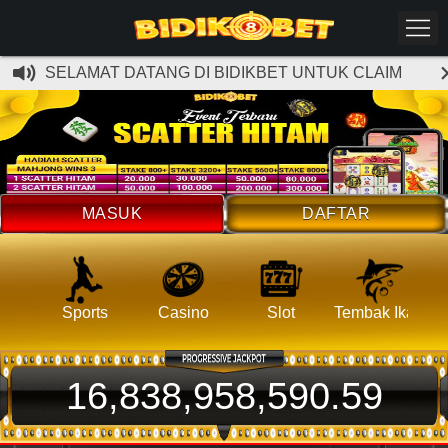
SELAMAT DATANG DI BIDIKBET UNTUK CLAIM
BONUS DAN INFORMASI LAINNYA SILAHKAN
HUBUNGI LIVE CHAT KAMI !
MASUK
DAFTAR
Sports
Casino
Slot
Tembak Ikan
16,838,958,590.59